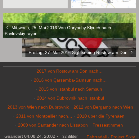
Mittwoch, 25. Mai 2016 Von Goryachy Klyuch nach
Pavlovskiy rayon
Freitag, 27. Mai 2016 Sightseeing Rostow am Don
2017 von Rostow am Don nach…
2016 von Çarsamba-Samsun nach…
2015 von Istanbul nach Samsun
2014 von Dubrovnik nach Istanbul
2013 von Wien nach Dubrovnik
2012 von Bergamo nach Wien
2011 von Montpellier nach…
2010 über die Pyrenäen
2009 von Santander nach Lissabon
Pressestimmen
Geändert
04.08.24, 20:02
Fahrradali - Project Sixty
32 Bilder