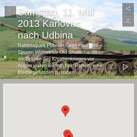
Samstag, 11. Mai
2013 Karlovac
nach Udbina
Nationalpark Plitvicer Seen - auf den
Spuren Winnetous Old Shatterhands -
die Spuren des Kroatienkrieges vor
Augen waren wir froh bei "Robert" eine
Bleibe gefunden zu haben.