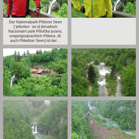
Der Nationalpark Plitvicer Seen
[ˈplitʋitsɛr ˈzeːn] (kroatisch
Nacionalni park Plitvička jezera,
umgangssprachlich Plitvice, dt.
auch Plitwitzer Seen] ist der…